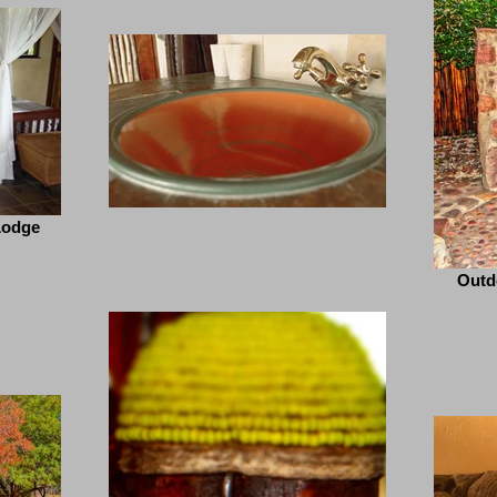
Lodge
Outd