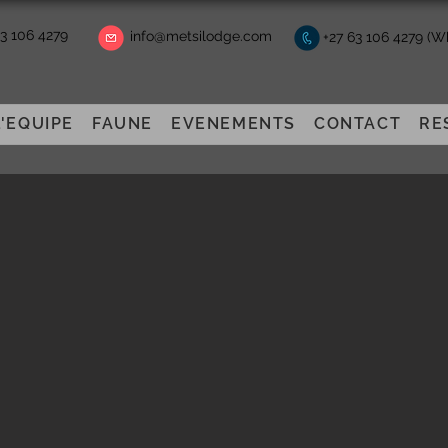
63 106 4279
info@metsilodge.com
+27 63 106 4279 (
L'EQUIPE
FAUNE
EVENEMENTS
CONTACT
RE