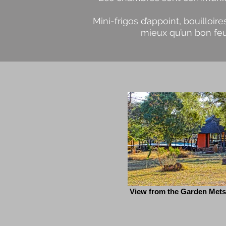
Mini-frigos d’appoint, bouilloi
mieux qu’un bon feu 
View from the Garden Mets