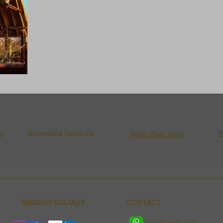
Accessible Fauteuils
ly
Venir chez nous
E
RESEAUX SOCIAUX
CONTACT