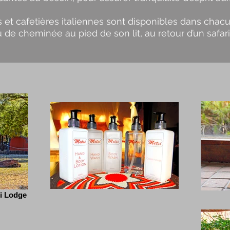
res et cafetières italiennes sont disponibles dans ch
de cheminée au pied de son lit, au retour d’un safari l
i Lodge