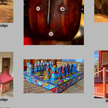
Lodge
Lodge
B