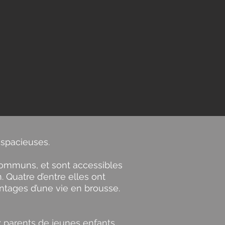
 spacieuses.
 communs, et sont accessibles
 Quatre d’entre elles ont
ntages d’une vie en brousse.
 parents de jeunes enfants.