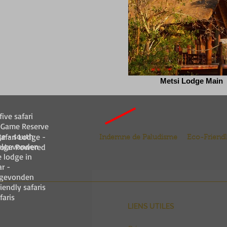
Metsi Lodge Main
five safari
 Game Reserve
ge - south
Safari Lodge -
Indemne de Paludisme
Eco-Friend
welgevonden
olar Powered
 lodge in
r -
lgevonden
iendly safaris
faris
LIENS UTILES