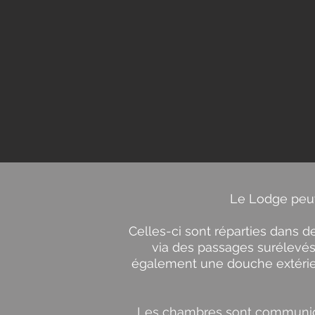
Le Lodge peut
Celles-ci sont réparties dans 
via des passages surélevés
également une douche extérieur
Les chambres sont communicant