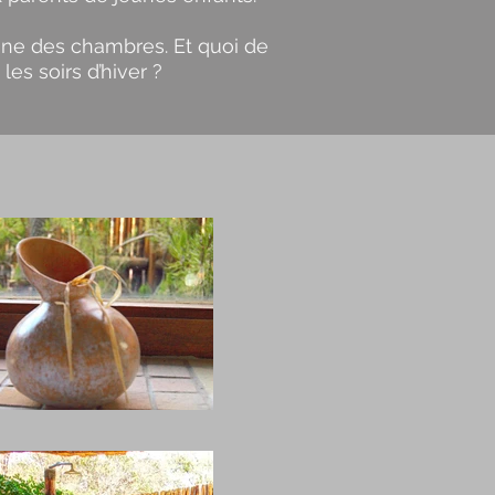
acune des chambres.
Et quoi de
es soirs d’hiver ?