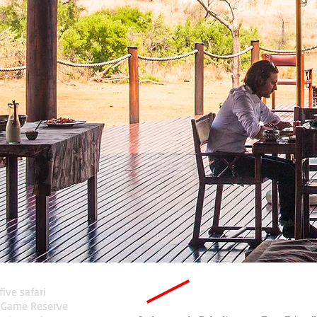
five safari
 Game Reserve