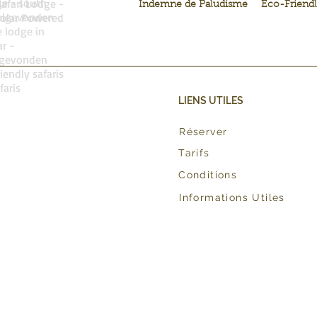
ge - south
Safari Lodge -
Indemne de Paludisme
Eco-Friend
welgevonden
olar Powered
 lodge in
r -
lgevonden
iendly safaris
faris
LIENS UTILES
Réserver
Tarifs
Conditions
Informations Utiles