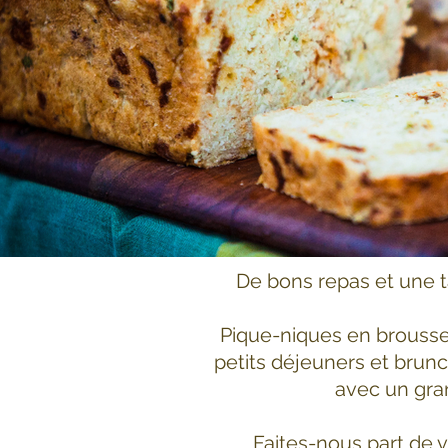
De bons repas et une t
Pique-niques en brousse, 
petits déjeuners et brunch
avec un gran
Faites-nous part de v