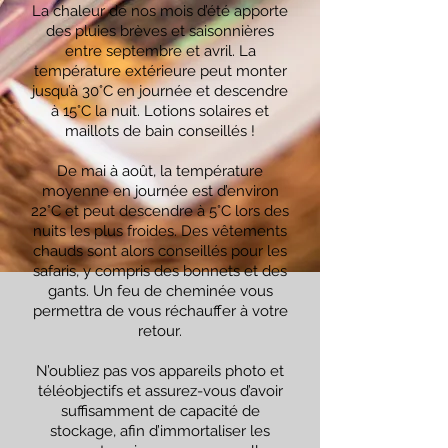
La chaleur de nos mois d’été apporte
des pluies brèves et saisonnières
entre septembre et avril. La
température extérieure peut monter
jusqu’à 30°C en journée et descendre
à 15°C la nuit.
Lotions solaires et
maillots de bain conseillés !
De mai à août, la température
moyenne en journée est d’environ
22°C et peut descendre à 5°C lors des
nuits les plus froides. Des vêtements
chauds sont alors conseillés pour les
safaris, y compris des bonnets et des
gants. Un feu de cheminée vous
permettra de vous réchauffer à votre
retour.
N’oubliez pas vos appareils photo et
téléobjectifs et assurez-vous d’avoir
suffisamment de capacité de
stockage, afin d’immortaliser les