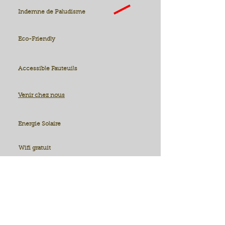
Indemne de Paludisme
Eco-Friendly
Accessible Fauteuils
Venir chez nous
Energie Solaire
Wifi gratuit
LIENS UTILES
Réserver
Tarifs
Conditions