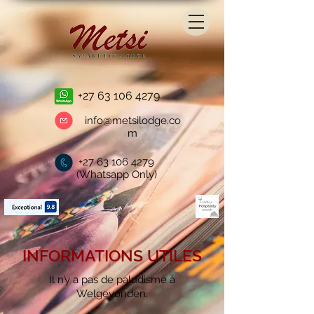
+27 63 106 4279
info@metsilodge.co
m
+27 63 106 4279
(Whatsapp Only)
INFORMATIONS UTILES
Il n’y a pas de paludisme à
Welgevonden.